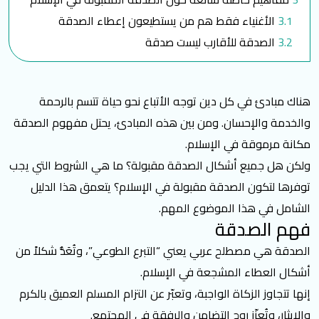
الأغنياء فقط هم من يستطيعون إعطاء الصدقة
الصدقة للأقارب ليست صدقة
الأعمال الصغيرة ليست ذات قيمة
كيفية تقديم الصدقة المقبولة
هناك مبادئ في كل دين توجه الأتباع نحو حياة تتسم بالرحمة
ابدأ بالأقارب والجيران
والخدمة والإحسان. ومن بين هذه المبادئ، يحتل مفهوم الصدقة
تنوع في أنواع الصدقات
مكانة مرموقة في الإسلام.
دعم المشاريع الخيرية
ولكن هل جميع أشكال الصدقة مقبولة؟ ما هي الشروط التي يجب
استمرارية التصدق
توفرها لتكون الصدقة مقبولة في الإسلام؟ يتعمق هذا الدليل
تبرع بصدقتك للشمال السوري
الشامل في هذا الموضوع المهم.
الأسئلة الشائعة
فهم الصدقة
هل الصدقة واجبة في الإسلام؟
الصدقة
هي مصطلح عربي يعني “التبرع الطوعي”، وتُعَدُّ شكلاً من
هل يمكنني أن أعطي صدقة من مال حرام؟
أشكال العطاء المشجعة في الإسلام.
هل يمكنني أن أعطي صدقة لأقاربي؟
إنها تتجاوز الزكاة الواجبة، وتعبّر عن التزام المسلم العميق بالكرم
هل من الخطأ الإعلان عن صدقتي؟
والإيثار، وتُعزّز روح التضامن والرفقة في المجتمع.